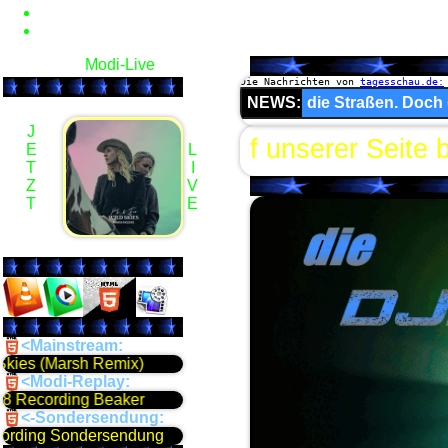
Modi-Live
J
E
L
T
I
Z
V
T
E
<Mainstream:
<Modi-Replay:
<-Sondersendung: